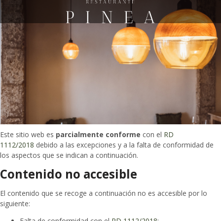
Declaración de accesibilidad
Elisabet Navarro Peña se ha comprometido a hacer su sitio web, de
conformidad con el
Real Decreto 1112/2018, de 7 de septiembre,
sobre accesibilidad de los sitios web y aplicaciones para dispositivos
móviles del sector público
.
Este sitio web es
parcialmente conforme
con el
RD
1112/2018
debido a las excepciones y a la falta de conformidad de
los aspectos que se indican a continuación.
Contenido no accesible
El contenido que se recoge a continuación no es accesible por lo
siguiente:
Falta de conformidad con el
RD 1112/2018
: