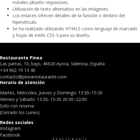
móviles (diseño
responsive
).
Utilización de texto alternativo en las imágenes.
Los enlaces ofrecen detalles de la función o destino del
hipervínculo.
Se ha realizado utilizando HTML5 como lenguaje de marcado
y hojas de estilo CSS 3 para su diseño.
Restaurante Pinea
Las parras, 10, bajo, 46620 Ayora, Valencia, España
+34 962 19 13 40
contacto@pinearestaurante.com
Horario de atención
Martes, Miércoles, Jueves y Domingo: 13:30–15:30
Viernes y Sábado: 13:30–15:30 20:30–22:00
Solo con reserva
(Cerrado los Lunes)
Redes sociales
Instagram
Facebook